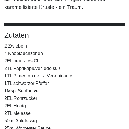
karamellisierte Kruste - ein Traum.
Zutaten
2 Zwiebeln
4 Knoblauchzehen
2EL neutrales Öl
2TL Paprikapluver, edelsüß
1TL Pimentón de La Vera picante
1TL schwarzer Pfeffer
1Msp. Senfpulver
2EL Rohrzucker
2EL Honig
2TL Melasse
50ml Apfelessig
25ml Worcester Sauce