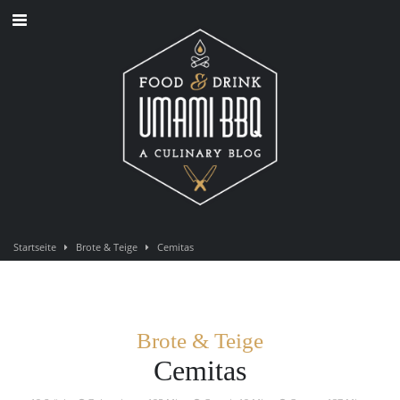
Direkt
zum
Inhalt
Startseite
Brote & Teige
Cemitas
Brote & Teige
Cemitas