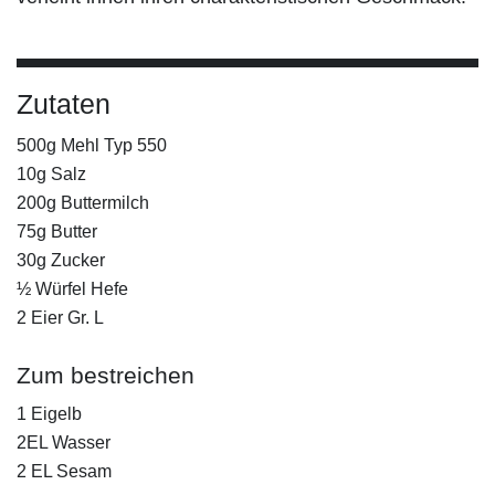
Zutaten
500g Mehl Typ 550
10g Salz
200g Buttermilch
75g Butter
30g Zucker
½ Würfel Hefe
2 Eier Gr. L
Zum bestreichen
1 Eigelb
2EL Wasser
2 EL Sesam