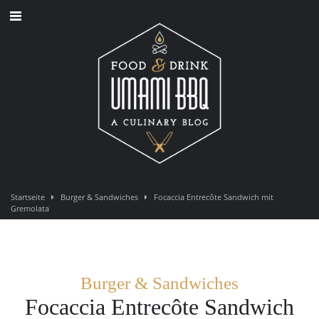
Direkt
zum
Inhalt
Startseite
Burger & Sandwiches
Focaccia Entrecôte Sandwich mit
Gremolata
Burger & Sandwiches
Focaccia Entrecôte Sandwich