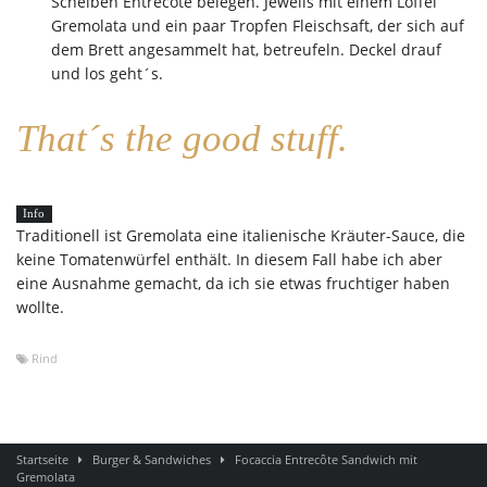
Scheiben Entrecôte belegen. Jeweils mit einem Löffel
Gremolata und ein paar Tropfen Fleischsaft, der sich auf
dem Brett angesammelt hat, betreufeln. Deckel drauf
und los geht´s.
That´s the good stuff.
Info
Traditionell ist Gremolata eine italienische Kräuter-Sauce, die
keine Tomatenwürfel enthält. In diesem Fall habe ich aber
eine Ausnahme gemacht, da ich sie etwas fruchtiger haben
wollte.
Rind
Startseite
Burger & Sandwiches
Focaccia Entrecôte Sandwich mit
Gremolata